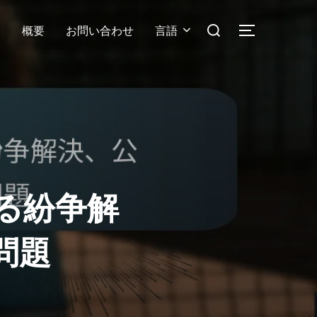
Search
ツ
概要
お問い合わせ
言語
TOGGLE S
for:
る紛争解
問題