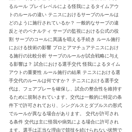
るルール プレイレベルによる怪我によるタイムアウ
トのルールの違い テニスにおけるサーブのルールは
どのように施行されているか？ 一般的なサーブの違
反とそのペナルティ サーブの監視における公式の役
割 サーブのコールに異議を唱える手続き ルール施行
における技術の影響 プロとアマチュアテニスにおけ
る施行の比較分析 サーブのルールが試合戦略に与え
る影響は？ 試合における選手交代 怪我によるタイム
アウトの重要性 ルール施行の結果 テニスにおける選
手交代のルールは何ですか？ テニスにおける選手交
代は、フェアプレーを確保し、試合の整合性を維持す
るために規制されています。交代は一般的に特定の条
件下で許可されており、シングルスとダブルスの形式
でルールが異なる場合があります。 交代が許可され
る条件 交代は主に怪我や病気による場合に許可され
ます。選手は正当な理由で競技を続けられない状態で