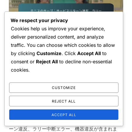
We respect your privacy
Cookies help us improve your experience,
deliver personalized content, and analyze
traffic. You can choose which cookies to allow
テニスのサーブ：サービスリター
by clicking
Customize
. Click
Accept All
to
ン違反、ラリー中断エラー、機器
consent or
Reject All
to decline non-essential
違反
cookies.
by
クララ・ウェストフィールド
テニスのサーブに
CUSTOMIZE
Posted
おける一般的な違反
26/03/2026
No
on
Comments
REJECT ALL
テニスには、公正なプレーを確保するために選手が従
ACCEPT ALL
わなければならない厳格な規則があり、サービスリタ
ーン違反、ラリー中断エラー、機器違反が含まれま