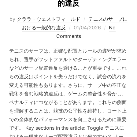
的違反
by
クララ・ウェストフィールド
テニスのサーブに
Posted
おける一般的な違反
01/04/2026
No
on
Comments
テニスのサーブは、正確な配置とルールの遵守が求め
られ、選手がフットファルトやターゲティングエラー
などのサーブ配置違反を避けることが重要です。これ
らの違反はポイントを失うだけでなく、試合の流れを
変える可能性もあります。さらに、サーブ中の不正な
戦術を含む戦略的違反は、ゲームの整合性を脅かし、
ペナルティにつながることがあります。これらの側面
を理解することは、競技の公平性を維持し、コート上
での全体的なパフォーマンスを向上させるために重要
です。 Key sections in the article: Toggle テニスに
おける一般的なサーブ配置違反とは何ですか？ サー